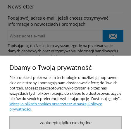
Newsletter
Podaj swój adres e-mail, jeżeli chcesz otrzymywać
informacje o nowościach i promocjach.
Zapisując się do Neslettera wyrażam zgodę na przetwarzanie
danych osobowych oraz otrzymywanie informacji handlowych i
marketingowych drogą elektroniczną na podany adres e-mail.
Dbamy o Twoją prywatność
Pomoc
Pliki cookies i pokrewne im technologie umożliwiają poprawne
działanie strony i pomagają nam dostosować ofertę do Twoich
potrzeb. Możesz zaakceptować wykorzystanie przez nas
Dostawa
wszystkich tych plików i przejść do sklepu lub dostosować użycie
plików do swoich preferencji, wybierając opcję "Dostosuj zgody".
Więcej o plikach cookies przeczytasz w naszej Polityce
Moje konto
prywatności.
Gwarancja i zwroty
zaakceptuj tylko niezbędne