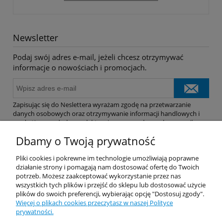
Newsletter
Podaj swój adres e-mail, jeżeli chcesz otrzymywać
informacje o nowościach i promocjach.
Zapisując się do Neslettera wyrażam zgodę na przetwarzanie
danych osobowych oraz otrzymywanie informacji handlowych i
marketingowych drogą elektroniczną na podany adres e-mail.
Dbamy o Twoją prywatność
Pomoc
Pliki cookies i pokrewne im technologie umożliwiają poprawne
działanie strony i pomagają nam dostosować ofertę do Twoich
potrzeb. Możesz zaakceptować wykorzystanie przez nas
Dostawa
wszystkich tych plików i przejść do sklepu lub dostosować użycie
plików do swoich preferencji, wybierając opcję "Dostosuj zgody".
Więcej o plikach cookies przeczytasz w naszej Polityce
Moje konto
prywatności.