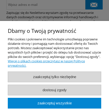
Zapisując się do Neslettera wyrażam zgodę na przetwarzanie
danych osobowych oraz otrzymywanie informacji handlowych i
marketingowych drogą elektroniczną na podany adres e-mail.
Dbamy o Twoją prywatność
Pomoc
Pliki cookies i pokrewne im technologie umożliwiają poprawne
działanie strony i pomagają nam dostosować ofertę do Twoich
potrzeb. Możesz zaakceptować wykorzystanie przez nas
Dostawa
wszystkich tych plików i przejść do sklepu lub dostosować użycie
plików do swoich preferencji, wybierając opcję "Dostosuj zgody".
Więcej o plikach cookies przeczytasz w naszej Polityce
Moje konto
prywatności.
Gwarancja i zwroty
zaakceptuj tylko niezbędne
O firmie
dostosuj zgody
Rekomendowane Strony
zaakceptuj wszystkie