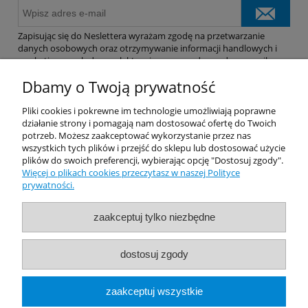
Zapisując się do Neslettera wyrażam zgodę na przetwarzanie
danych osobowych oraz otrzymywanie informacji handlowych i
marketingowych drogą elektroniczną na podany adres e-mail.
Dbamy o Twoją prywatność
Pomoc
Pliki cookies i pokrewne im technologie umożliwiają poprawne
działanie strony i pomagają nam dostosować ofertę do Twoich
potrzeb. Możesz zaakceptować wykorzystanie przez nas
Dostawa
wszystkich tych plików i przejść do sklepu lub dostosować użycie
plików do swoich preferencji, wybierając opcję "Dostosuj zgody".
Więcej o plikach cookies przeczytasz w naszej Polityce
Moje konto
prywatności.
Gwarancja i zwroty
zaakceptuj tylko niezbędne
O firmie
dostosuj zgody
Rekomendowane Strony
zaakceptuj wszystkie