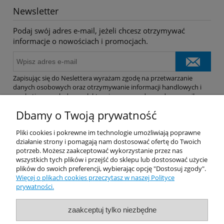
Newsletter
Podaj swój adres e-mail, jeżeli chcesz otrzymywać
informacje o nowościach i promocjach.
Zapisując się do Neslettera wyrażam zgodę na przetwarzanie
danych osobowych oraz otrzymywanie informacji handlowych i
marketingowych drogą elektroniczną na podany adres e-mail.
Dbamy o Twoją prywatność
Pomoc
Pliki cookies i pokrewne im technologie umożliwiają poprawne
działanie strony i pomagają nam dostosować ofertę do Twoich
potrzeb. Możesz zaakceptować wykorzystanie przez nas
Dostawa
wszystkich tych plików i przejść do sklepu lub dostosować użycie
plików do swoich preferencji, wybierając opcję "Dostosuj zgody".
Więcej o plikach cookies przeczytasz w naszej Polityce
Moje konto
prywatności.
Gwarancja i zwroty
zaakceptuj tylko niezbędne