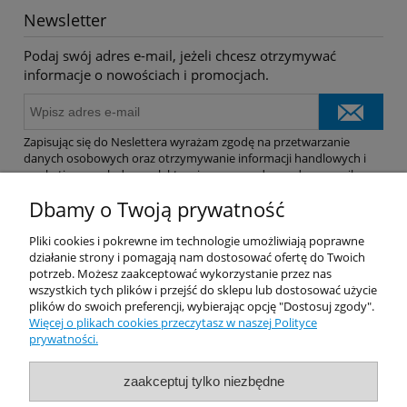
Newsletter
Podaj swój adres e-mail, jeżeli chcesz otrzymywać
informacje o nowościach i promocjach.
Zapisując się do Neslettera wyrażam zgodę na przetwarzanie
danych osobowych oraz otrzymywanie informacji handlowych i
marketingowych drogą elektroniczną na podany adres e-mail.
Dbamy o Twoją prywatność
Pomoc
Pliki cookies i pokrewne im technologie umożliwiają poprawne
działanie strony i pomagają nam dostosować ofertę do Twoich
potrzeb. Możesz zaakceptować wykorzystanie przez nas
Dostawa
wszystkich tych plików i przejść do sklepu lub dostosować użycie
plików do swoich preferencji, wybierając opcję "Dostosuj zgody".
Więcej o plikach cookies przeczytasz w naszej Polityce
Moje konto
prywatności.
Gwarancja i zwroty
zaakceptuj tylko niezbędne