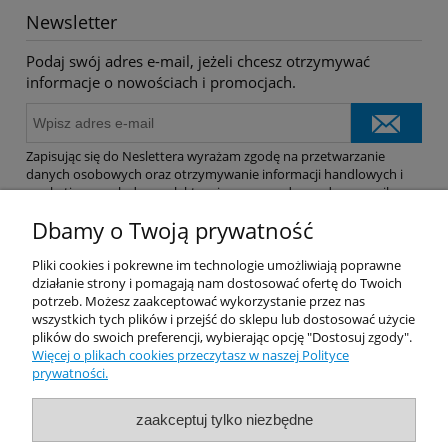
Newsletter
Podaj swój adres e-mail, jeżeli chcesz otrzymywać
informacje o nowościach i promocjach.
Zapisując się do Neslettera wyrażam zgodę na przetwarzanie
danych osobowych oraz otrzymywanie informacji handlowych i
marketingowych drogą elektroniczną na podany adres e-mail.
Dbamy o Twoją prywatność
Pomoc
Pliki cookies i pokrewne im technologie umożliwiają poprawne
działanie strony i pomagają nam dostosować ofertę do Twoich
potrzeb. Możesz zaakceptować wykorzystanie przez nas
Dostawa
wszystkich tych plików i przejść do sklepu lub dostosować użycie
plików do swoich preferencji, wybierając opcję "Dostosuj zgody".
Więcej o plikach cookies przeczytasz w naszej Polityce
Moje konto
prywatności.
Gwarancja i zwroty
zaakceptuj tylko niezbędne