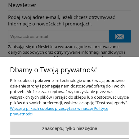
Newsletter
Podaj swój adres e-mail, jeżeli chcesz otrzymywać
informacje o nowościach i promocjach.
Zapisując się do Neslettera wyrażam zgodę na przetwarzanie
danych osobowych oraz otrzymywanie informacji handlowych i
marketingowych drogą elektroniczną na podany adres e-mail.
Dbamy o Twoją prywatność
Pomoc
Pliki cookies i pokrewne im technologie umożliwiają poprawne
działanie strony i pomagają nam dostosować ofertę do Twoich
potrzeb. Możesz zaakceptować wykorzystanie przez nas
Dostawa
wszystkich tych plików i przejść do sklepu lub dostosować użycie
plików do swoich preferencji, wybierając opcję "Dostosuj zgody".
Więcej o plikach cookies przeczytasz w naszej Polityce
Moje konto
prywatności.
Gwarancja i zwroty
zaakceptuj tylko niezbędne