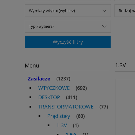
Wymiary wtyku: (wybierz)
Rodzaj na
Typ: (wybierz)
Wyczyść filtry
1.3V
Menu
Zasilacze
(1237)
WTYCZKOWE
(692)
DESKTOP
(411)
TRANSFORMATOROWE
(77)
Prąd stały
(60)
1.3V
(1)
1.5A
(1)