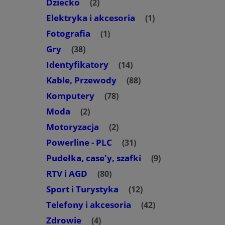
Dziecko
(2)
Elektryka i akcesoria
(1)
Fotografia
(1)
Gry
(38)
Identyfikatory
(14)
Kable, Przewody
(88)
Komputery
(78)
Moda
(2)
Motoryzacja
(2)
Powerline - PLC
(31)
Pudełka, case'y, szafki
(9)
RTV i AGD
(80)
Sport i Turystyka
(12)
Telefony i akcesoria
(42)
Zdrowie
(4)