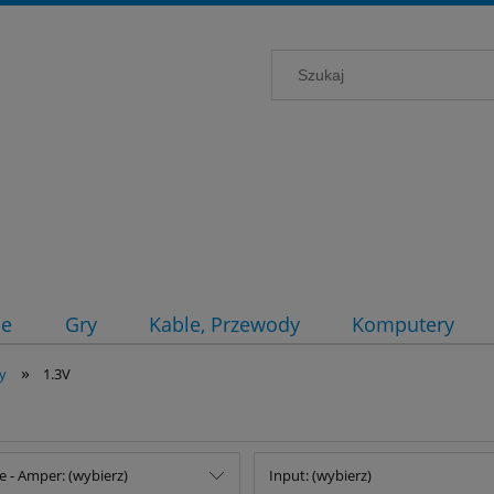
ce
Gry
Kable, Przewody
Komputery
»
ły
1.3V
e - Amper: (wybierz)
Input: (wybierz)