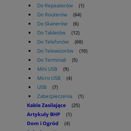
Do Repeaterów
(1)
Do Routerów
(64)
Do Skanerów
(6)
Do Tabletów
(12)
Do Telefonów
(60)
Do Telewizorów
(10)
Do Terminali
(5)
Mini USB
(9)
Micro USB
(4)
USB
(7)
Zabezpieczenia
(1)
Kable Zasilające
(25)
Artykuły BHP
(1)
Dom i Ogród
(4)