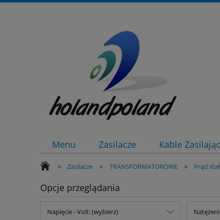
Menu
Zasilacze
Kable Zasilają
»
»
»
Zasilacze
TRANSFORMATOROWE
Prąd sta
Opcje przeglądania
Napięcie - Volt: (wybierz)
Natężeni