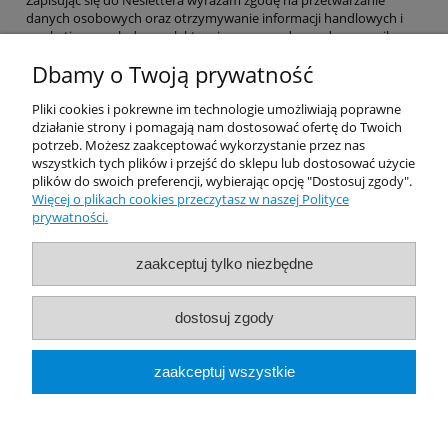
Zapisując się do Neslettera wyrażam zgodę na przetwarzanie
danych osobowych oraz otrzymywanie informacji handlowych i
marketingowych drogą elektroniczną na podany adres e-mail.
Dbamy o Twoją prywatność
Pomoc
Pliki cookies i pokrewne im technologie umożliwiają poprawne
działanie strony i pomagają nam dostosować ofertę do Twoich
potrzeb. Możesz zaakceptować wykorzystanie przez nas
Dostawa
wszystkich tych plików i przejść do sklepu lub dostosować użycie
plików do swoich preferencji, wybierając opcję "Dostosuj zgody".
Więcej o plikach cookies przeczytasz w naszej Polityce
Moje konto
prywatności.
Gwarancja i zwroty
zaakceptuj tylko niezbędne
O firmie
dostosuj zgody
Rekomendowane Strony
zaakceptuj wszystkie
pokaż pełną wersję strony