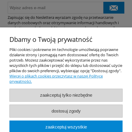
Zapisując się do Neslettera wyrażam zgodę na przetwarzanie
danych osobowych oraz otrzymywanie informacji handlowych i
marketingowych drogą elektroniczną na podany adres e-mail.
Dbamy o Twoją prywatność
Pomoc
Pliki cookies i pokrewne im technologie umożliwiają poprawne
działanie strony i pomagają nam dostosować ofertę do Twoich
potrzeb. Możesz zaakceptować wykorzystanie przez nas
Dostawa
wszystkich tych plików i przejść do sklepu lub dostosować użycie
plików do swoich preferencji, wybierając opcję "Dostosuj zgody".
Więcej o plikach cookies przeczytasz w naszej Polityce
Moje konto
prywatności.
Gwarancja i zwroty
zaakceptuj tylko niezbędne
O firmie
dostosuj zgody
Rekomendowane Strony
zaakceptuj wszystkie