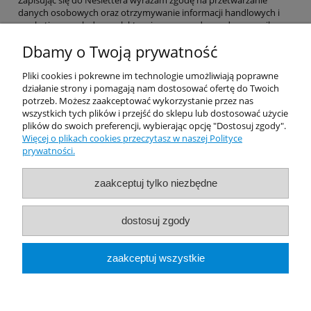
Zapisując się do Neslettera wyrażam zgodę na przetwarzanie
danych osobowych oraz otrzymywanie informacji handlowych i
marketingowych drogą elektroniczną na podany adres e-mail.
Dbamy o Twoją prywatność
Pomoc
Pliki cookies i pokrewne im technologie umożliwiają poprawne
działanie strony i pomagają nam dostosować ofertę do Twoich
potrzeb. Możesz zaakceptować wykorzystanie przez nas
Dostawa
wszystkich tych plików i przejść do sklepu lub dostosować użycie
plików do swoich preferencji, wybierając opcję "Dostosuj zgody".
Więcej o plikach cookies przeczytasz w naszej Polityce
Moje konto
prywatności.
Gwarancja i zwroty
zaakceptuj tylko niezbędne
O firmie
dostosuj zgody
Rekomendowane Strony
zaakceptuj wszystkie
pokaż pełną wersję strony