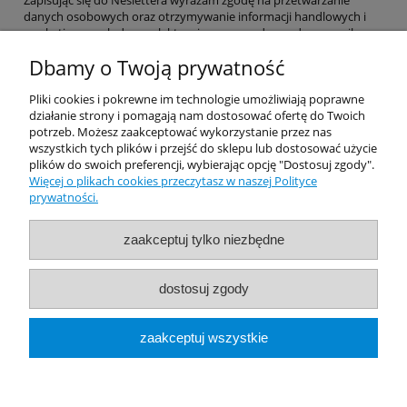
Zapisując się do Neslettera wyrażam zgodę na przetwarzanie
danych osobowych oraz otrzymywanie informacji handlowych i
marketingowych drogą elektroniczną na podany adres e-mail.
Dbamy o Twoją prywatność
Pomoc
Pliki cookies i pokrewne im technologie umożliwiają poprawne
działanie strony i pomagają nam dostosować ofertę do Twoich
potrzeb. Możesz zaakceptować wykorzystanie przez nas
Dostawa
wszystkich tych plików i przejść do sklepu lub dostosować użycie
plików do swoich preferencji, wybierając opcję "Dostosuj zgody".
Więcej o plikach cookies przeczytasz w naszej Polityce
Moje konto
prywatności.
Gwarancja i zwroty
zaakceptuj tylko niezbędne
O firmie
dostosuj zgody
Rekomendowane Strony
zaakceptuj wszystkie
pokaż pełną wersję strony