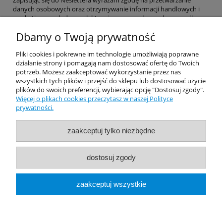
Zapisując się do Neslettera wyrażam zgodę na przetwarzanie
danych osobowych oraz otrzymywanie informacji handlowych i
marketingowych drogą elektroniczną na podany adres e-mail.
Dbamy o Twoją prywatność
Pomoc
Pliki cookies i pokrewne im technologie umożliwiają poprawne
działanie strony i pomagają nam dostosować ofertę do Twoich
potrzeb. Możesz zaakceptować wykorzystanie przez nas
Dostawa
wszystkich tych plików i przejść do sklepu lub dostosować użycie
plików do swoich preferencji, wybierając opcję "Dostosuj zgody".
Więcej o plikach cookies przeczytasz w naszej Polityce
Moje konto
prywatności.
Gwarancja i zwroty
zaakceptuj tylko niezbędne
O firmie
dostosuj zgody
Rekomendowane Strony
zaakceptuj wszystkie
pokaż pełną wersję strony