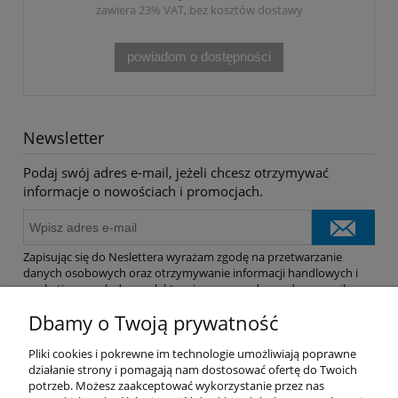
zawiera 23% VAT, bez kosztów dostawy
powiadom o dostępności
Newsletter
Podaj swój adres e-mail, jeżeli chcesz otrzymywać
informacje o nowościach i promocjach.
Zapisując się do Neslettera wyrażam zgodę na przetwarzanie
danych osobowych oraz otrzymywanie informacji handlowych i
marketingowych drogą elektroniczną na podany adres e-mail.
Dbamy o Twoją prywatność
Pomoc
Pliki cookies i pokrewne im technologie umożliwiają poprawne
działanie strony i pomagają nam dostosować ofertę do Twoich
potrzeb. Możesz zaakceptować wykorzystanie przez nas
Dostawa