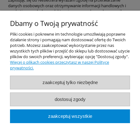
Zapisując się do Neslettera wyrażam zgodę na przetwarzanie
danych osobowych oraz otrzymywanie informacji handlowych i
marketingowych drogą elektroniczną na podany adres e-mail.
Dbamy o Twoją prywatność
Pomoc
Pliki cookies i pokrewne im technologie umożliwiają poprawne
działanie strony i pomagają nam dostosować ofertę do Twoich
potrzeb. Możesz zaakceptować wykorzystanie przez nas
Dostawa
wszystkich tych plików i przejść do sklepu lub dostosować użycie
plików do swoich preferencji, wybierając opcję "Dostosuj zgody".
Więcej o plikach cookies przeczytasz w naszej Polityce
Moje konto
prywatności.
Gwarancja i zwroty
zaakceptuj tylko niezbędne
O firmie
dostosuj zgody
Rekomendowane Strony
zaakceptuj wszystkie
pokaż pełną wersję strony