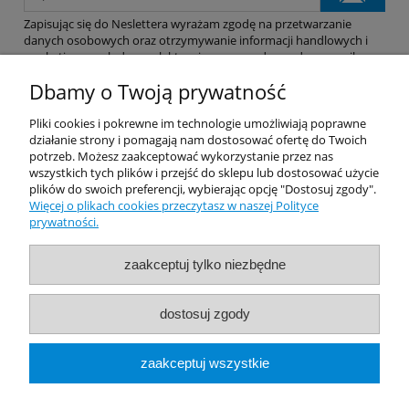
Zapisując się do Neslettera wyrażam zgodę na przetwarzanie
danych osobowych oraz otrzymywanie informacji handlowych i
marketingowych drogą elektroniczną na podany adres e-mail.
Dbamy o Twoją prywatność
Pomoc
Pliki cookies i pokrewne im technologie umożliwiają poprawne
działanie strony i pomagają nam dostosować ofertę do Twoich
potrzeb. Możesz zaakceptować wykorzystanie przez nas
Dostawa
wszystkich tych plików i przejść do sklepu lub dostosować użycie
plików do swoich preferencji, wybierając opcję "Dostosuj zgody".
Więcej o plikach cookies przeczytasz w naszej Polityce
Moje konto
prywatności.
Gwarancja i zwroty
zaakceptuj tylko niezbędne
O firmie
dostosuj zgody
Rekomendowane Strony
zaakceptuj wszystkie