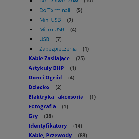
Do Telewizorów
(10)
Do Terminali
(5)
Mini USB
(9)
Micro USB
(4)
USB
(7)
Zabezpieczenia
(1)
Kable Zasilające
(25)
Artykuły BHP
(1)
Dom i Ogród
(4)
Dziecko
(2)
Elektryka i akcesoria
(1)
Fotografia
(1)
Gry
(38)
Identyfikatory
(14)
Kable, Przewody
(88)