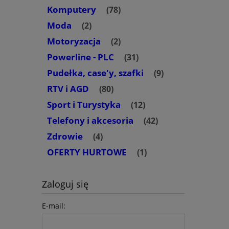
Komputery
(78)
Moda
(2)
Motoryzacja
(2)
Powerline - PLC
(31)
Pudełka, case'y, szafki
(9)
RTV i AGD
(80)
Sport i Turystyka
(12)
Telefony i akcesoria
(42)
Zdrowie
(4)
OFERTY HURTOWE
(1)
Zaloguj się
E-mail: