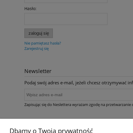
Hasło:
zaloguj się
Nie pamiętasz hasła?
Zarejestruj się
Newsletter
Podaj swój adres e-mail, jeżeli chcesz otrzymywać i
Zapisując się do Neslettera wyrażam zgodę na przetwarzanie
Dbamy o Twoją prywatność