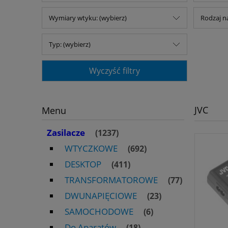
Wymiary wtyku: (wybierz)
Rodzaj na
Typ: (wybierz)
Wyczyść filtry
JVC
Menu
Zasilacze
(1237)
WTYCZKOWE
(692)
DESKTOP
(411)
TRANSFORMATOROWE
(77)
DWUNAPIĘCIOWE
(23)
SAMOCHODOWE
(6)
Do Aparatów
(18)