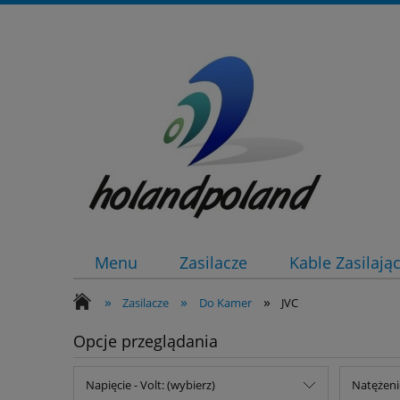
Menu
Zasilacze
Kable Zasilają
»
»
»
Zasilacze
Do Kamer
JVC
Opcje przeglądania
Napięcie - Volt: (wybierz)
Natężeni