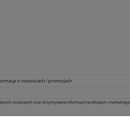
nformacje o nowościach i promocjach.
 danych osobowych oraz otrzymywanie informacji handlowych i marketingow