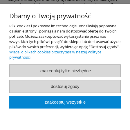
marketingowych drogą elektroniczną na podany adres e-mail.
Dbamy o Twoją prywatność
Pomoc
Pliki cookies i pokrewne im technologie umożliwiają poprawne
działanie strony i pomagają nam dostosować ofertę do Twoich
potrzeb. Możesz zaakceptować wykorzystanie przez nas
Dostawa
wszystkich tych plików i przejść do sklepu lub dostosować użycie
plików do swoich preferencji, wybierając opcję "Dostosuj zgody".
Więcej o plikach cookies przeczytasz w naszej Polityce
Moje konto
prywatności.
Gwarancja i zwroty
zaakceptuj tylko niezbędne
O firmie
dostosuj zgody
Rekomendowane Strony
zaakceptuj wszystkie
pokaż pełną wersję strony