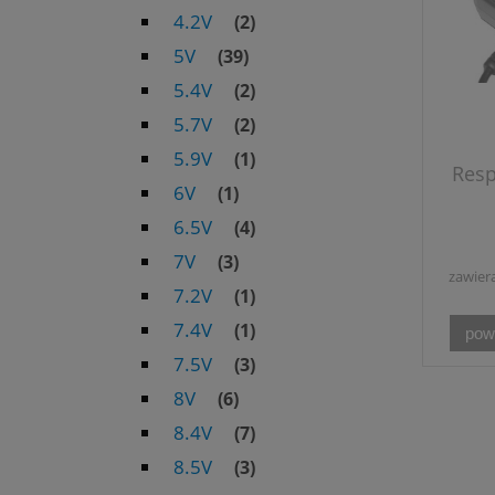
4.2V
(2)
5V
(39)
5.4V
(2)
5.7V
(2)
5.9V
(1)
Resp
6V
(1)
6.5V
(4)
7V
(3)
zawier
7.2V
(1)
7.4V
(1)
pow
7.5V
(3)
8V
(6)
8.4V
(7)
8.5V
(3)