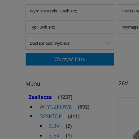
Wymiary wtyku: (wybierz)
Rodzaj na
Typ: (wybierz)
Wymagany
Dostępność: (wybierz)
Wyczyść filtry
26V
Menu
Zasilacze
(1237)
WTYCZKOWE
(692)
DESKTOP
(411)
3.3V
(2)
3.5V
(1)