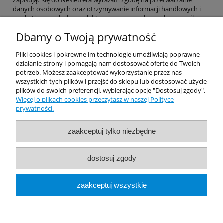
Zapisując się do Neslettera wyrażam zgodę na przetwarzanie
danych osobowych oraz otrzymywanie informacji handlowych i
marketingowych drogą elektroniczną na podany adres e-mail.
Dbamy o Twoją prywatność
Pomoc
Pliki cookies i pokrewne im technologie umożliwiają poprawne
działanie strony i pomagają nam dostosować ofertę do Twoich
potrzeb. Możesz zaakceptować wykorzystanie przez nas
Dostawa
wszystkich tych plików i przejść do sklepu lub dostosować użycie
plików do swoich preferencji, wybierając opcję "Dostosuj zgody".
Więcej o plikach cookies przeczytasz w naszej Polityce
Moje konto
prywatności.
Gwarancja i zwroty
zaakceptuj tylko niezbędne
O firmie
dostosuj zgody
Rekomendowane Strony
zaakceptuj wszystkie
pokaż pełną wersję strony