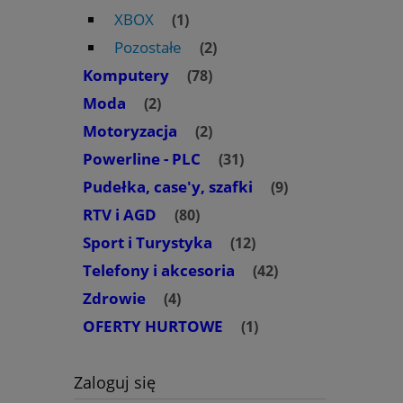
XBOX
(1)
Pozostałe
(2)
Komputery
(78)
Moda
(2)
Motoryzacja
(2)
Powerline - PLC
(31)
Pudełka, case'y, szafki
(9)
RTV i AGD
(80)
Sport i Turystyka
(12)
Telefony i akcesoria
(42)
Zdrowie
(4)
OFERTY HURTOWE
(1)
Zaloguj się