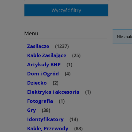
Wyczyść filtry
Menu
Nie znal
Zasilacze
(1237)
Kable Zasilające
(25)
Artykuły BHP
(1)
Dom i Ogród
(4)
Dziecko
(2)
Elektryka i akcesoria
(1)
Fotografia
(1)
Gry
(38)
Identyfikatory
(14)
Kable, Przewody
(88)