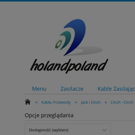
Menu
Zasilacze
Kable Zasilają
»
»
»
Kable, Przewody
Jack i Cinch
Cinch - Cinch
Opcje przeglądania
Dostępność: (wybierz)