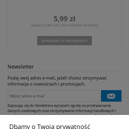
5,99 zł
zawiera 23% VAT, bez kosztów dostawy
powiadom o dostępności
Newsletter
Podaj swój adres e-mail, jeżeli chcesz otrzymywać
informacje o nowościach i promocjach.
Zapisując się do Neslettera wyrażam zgodę na przetwarzanie
danych osobowych oraz otrzymywanie informacji handlowych i
marketingowych drogą elektroniczną na podany adres e-mail.
Dbamy o Twoją prywatność