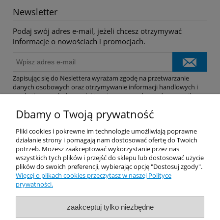
Newsletter
Podaj swój adres e-mail, jeżeli chcesz otrzymywać
informacje o nowościach i promocjach.
Zapisując się do Neslettera wyrażam zgodę na przetwarzanie
danych osobowych oraz otrzymywanie informacji handlowych i
marketingowych drogą elektroniczną na podany adres e-mail.
Dbamy o Twoją prywatność
Pomoc
Pliki cookies i pokrewne im technologie umożliwiają poprawne
działanie strony i pomagają nam dostosować ofertę do Twoich
potrzeb. Możesz zaakceptować wykorzystanie przez nas
Dostawa
wszystkich tych plików i przejść do sklepu lub dostosować użycie
plików do swoich preferencji, wybierając opcję "Dostosuj zgody".
Więcej o plikach cookies przeczytasz w naszej Polityce
Moje konto
prywatności.
Gwarancja i zwroty
zaakceptuj tylko niezbędne