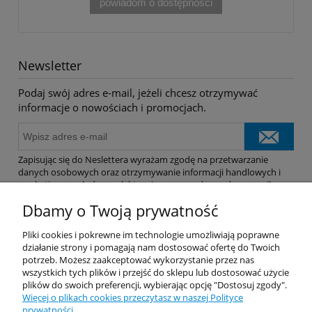
powiadom o dostępności
Newsletter
Podaj swój adres e-mail, jeżeli chcesz otrzymywać
informacje o nowościach i promocjach.
Zapisując się do Neslettera wyrażam zgodę na przetwarzanie
danych osobowych oraz otrzymywanie informacji handlowych i
marketingowych drogą elektroniczną na podany adres e-mail.
Dbamy o Twoją prywatność
Pomoc
Pliki cookies i pokrewne im technologie umożliwiają poprawne
działanie strony i pomagają nam dostosować ofertę do Twoich
potrzeb. Możesz zaakceptować wykorzystanie przez nas
Dostawa
wszystkich tych plików i przejść do sklepu lub dostosować użycie
plików do swoich preferencji, wybierając opcję "Dostosuj zgody".
Więcej o plikach cookies przeczytasz w naszej Polityce
Moje konto
prywatności.