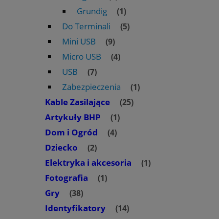
Grundig
(1)
Do Terminali
(5)
Mini USB
(9)
Micro USB
(4)
USB
(7)
Zabezpieczenia
(1)
Kable Zasilające
(25)
Artykuły BHP
(1)
Dom i Ogród
(4)
Dziecko
(2)
Elektryka i akcesoria
(1)
Fotografia
(1)
Gry
(38)
Identyfikatory
(14)