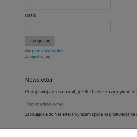
Hasło:
zaloguj się
Nie pamiętasz hasła?
Zarejestruj się
Newsletter
Podaj swój adres e-mail, jeżeli chcesz otrzymywać i
Zapisując się do Neslettera wyrażam zgodę na przetwarzanie