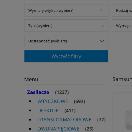
Wymiary wtyku: (wybierz)
Rodzaj na
Typ: (wybierz)
Wymagany
Dostępność: (wybierz)
Wyczyść filtry
Samsu
Menu
Zasilacze
(1237)
WTYCZKOWE
(692)
DESKTOP
(411)
TRANSFORMATOROWE
(77)
DWUNAPIĘCIOWE
(23)