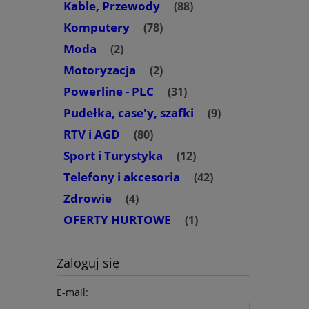
Kable, Przewody
(88)
Komputery
(78)
Moda
(2)
Motoryzacja
(2)
Powerline - PLC
(31)
Pudełka, case'y, szafki
(9)
RTV i AGD
(80)
Sport i Turystyka
(12)
Telefony i akcesoria
(42)
Zdrowie
(4)
OFERTY HURTOWE
(1)
Zaloguj się
E-mail: