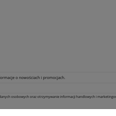
nformacje o nowościach i promocjach.
 danych osobowych oraz otrzymywanie informacji handlowych i marketingow