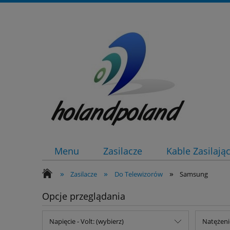
Menu
Zasilacze
Kable Zasilają
»
»
»
Zasilacze
Do Telewizorów
Samsung
Opcje przeglądania
Napięcie - Volt: (wybierz)
Natężeni