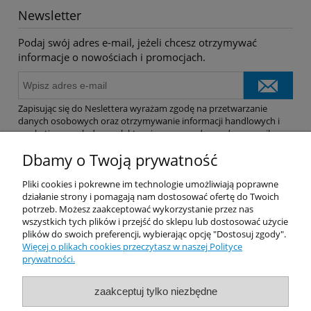
Newsletter
Podaj swój adres e-mail, jeżeli chcesz otrzymywać
informacje o nowościach i promocjach.
Zapisując się do Neslettera wyrażam zgodę na przetwarzanie
danych osobowych oraz otrzymywanie informacji handlowych i
marketingowych drogą elektroniczną na podany adres e-mail.
Dbamy o Twoją prywatność
Pomoc
Pliki cookies i pokrewne im technologie umożliwiają poprawne
działanie strony i pomagają nam dostosować ofertę do Twoich
potrzeb. Możesz zaakceptować wykorzystanie przez nas
Dostawa
wszystkich tych plików i przejść do sklepu lub dostosować użycie
plików do swoich preferencji, wybierając opcję "Dostosuj zgody".
Więcej o plikach cookies przeczytasz w naszej Polityce
Moje konto
prywatności.
Gwarancja i zwroty
zaakceptuj tylko niezbędne