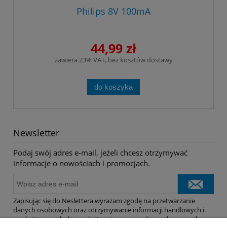
Philips 8V 100mA
44,99 zł
zawiera 23% VAT, bez kosztów dostawy
do koszyka
Newsletter
Podaj swój adres e-mail, jeżeli chcesz otrzymywać
informacje o nowościach i promocjach.
Zapisując się do Neslettera wyrażam zgodę na przetwarzanie
danych osobowych oraz otrzymywanie informacji handlowych i
marketingowych drogą elektroniczną na podany adres e-mail.