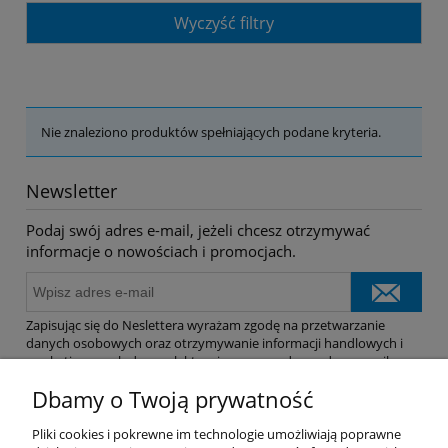
Wyczyść filtry
Nie znaleziono produktów spełniających podane kryteria.
Newsletter
Podaj swój adres e-mail, jeżeli chcesz otrzymywać
informacje o nowościach i promocjach.
Zapisując się do Neslettera wyrażam zgodę na przetwarzanie
danych osobowych oraz otrzymywanie informacji handlowych i
marketingowych drogą elektroniczną na podany adres e-mail.
Dbamy o Twoją prywatność
Pomoc
Pliki cookies i pokrewne im technologie umożliwiają poprawne