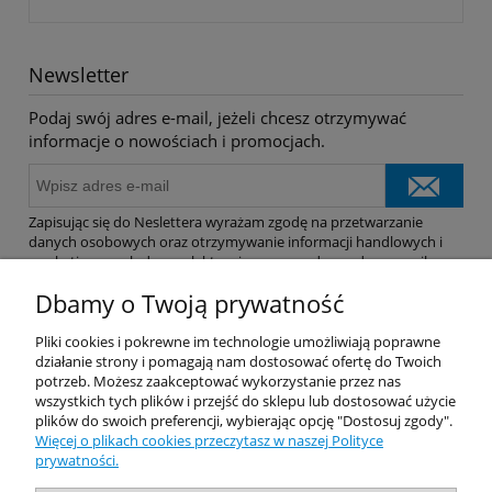
Newsletter
Podaj swój adres e-mail, jeżeli chcesz otrzymywać
informacje o nowościach i promocjach.
Zapisując się do Neslettera wyrażam zgodę na przetwarzanie
danych osobowych oraz otrzymywanie informacji handlowych i
marketingowych drogą elektroniczną na podany adres e-mail.
Dbamy o Twoją prywatność
Pomoc
Pliki cookies i pokrewne im technologie umożliwiają poprawne
działanie strony i pomagają nam dostosować ofertę do Twoich
potrzeb. Możesz zaakceptować wykorzystanie przez nas
Dostawa
wszystkich tych plików i przejść do sklepu lub dostosować użycie
plików do swoich preferencji, wybierając opcję "Dostosuj zgody".
Więcej o plikach cookies przeczytasz w naszej Polityce
Moje konto
prywatności.