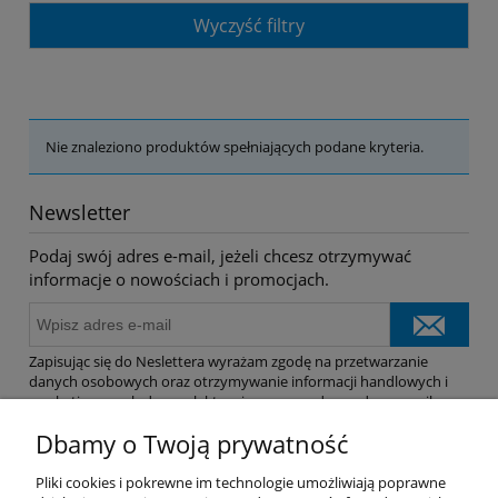
Wyczyść filtry
Nie znaleziono produktów spełniających podane kryteria.
Newsletter
Podaj swój adres e-mail, jeżeli chcesz otrzymywać
informacje o nowościach i promocjach.
Zapisując się do Neslettera wyrażam zgodę na przetwarzanie
danych osobowych oraz otrzymywanie informacji handlowych i
marketingowych drogą elektroniczną na podany adres e-mail.
Dbamy o Twoją prywatność
Pomoc
Pliki cookies i pokrewne im technologie umożliwiają poprawne