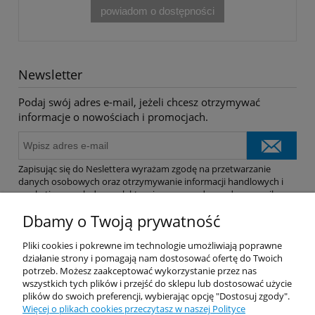
powiadom o dostępności
Newsletter
Podaj swój adres e-mail, jeżeli chcesz otrzymywać
informacje o nowościach i promocjach.
Zapisując się do Neslettera wyrażam zgodę na przetwarzanie
danych osobowych oraz otrzymywanie informacji handlowych i
marketingowych drogą elektroniczną na podany adres e-mail.
Dbamy o Twoją prywatność
Pomoc
Pliki cookies i pokrewne im technologie umożliwiają poprawne
działanie strony i pomagają nam dostosować ofertę do Twoich
potrzeb. Możesz zaakceptować wykorzystanie przez nas
Dostawa
wszystkich tych plików i przejść do sklepu lub dostosować użycie
plików do swoich preferencji, wybierając opcję "Dostosuj zgody".
Więcej o plikach cookies przeczytasz w naszej Polityce
Moje konto