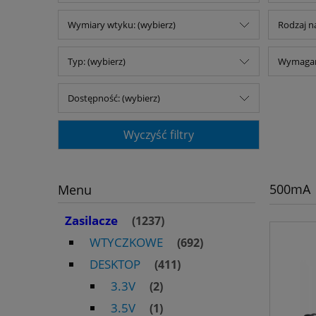
Wymiary wtyku: (wybierz)
Rodzaj na
Typ: (wybierz)
Wymagany
Dostępność: (wybierz)
Wyczyść filtry
500mA
Menu
Zasilacze
(1237)
WTYCZKOWE
(692)
DESKTOP
(411)
3.3V
(2)
3.5V
(1)