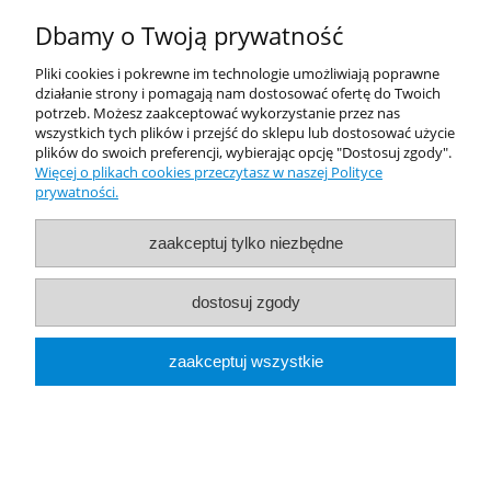
Dbamy o Twoją prywatność
Pliki cookies i pokrewne im technologie umożliwiają poprawne
działanie strony i pomagają nam dostosować ofertę do Twoich
potrzeb. Możesz zaakceptować wykorzystanie przez nas
wszystkich tych plików i przejść do sklepu lub dostosować użycie
plików do swoich preferencji, wybierając opcję "Dostosuj zgody".
DVE 12V 1A UK
Więcej o plikach cookies przeczytasz w naszej Polityce
prywatności.
5,99 zł
zaakceptuj tylko niezbędne
zawiera 23% VAT, bez kosztów dostawy
dostosuj zgody
do koszyka
zaakceptuj wszystkie