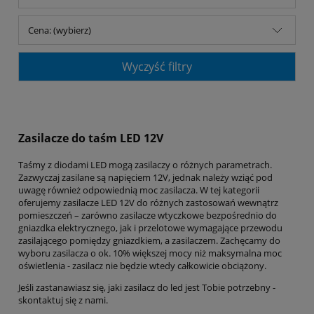
Cena: (wybierz)
Wyczyść filtry
Zasilacze do taśm LED 12V
Taśmy z diodami LED mogą zasilaczy o różnych parametrach.
Zazwyczaj zasilane są napięciem 12V, jednak należy wziąć pod
uwagę również odpowiednią moc zasilacza. W tej kategorii
oferujemy zasilacze LED 12V do różnych zastosowań wewnątrz
pomieszczeń – zarówno zasilacze wtyczkowe bezpośrednio do
gniazdka elektrycznego, jak i przelotowe wymagające przewodu
zasilającego pomiędzy gniazdkiem, a zasilaczem. Zachęcamy do
wyboru zasilacza o ok. 10% większej mocy niż maksymalna moc
oświetlenia - zasilacz nie będzie wtedy całkowicie obciążony.
Jeśli zastanawiasz się, jaki zasilacz do led jest Tobie potrzebny -
skontaktuj się z nami.