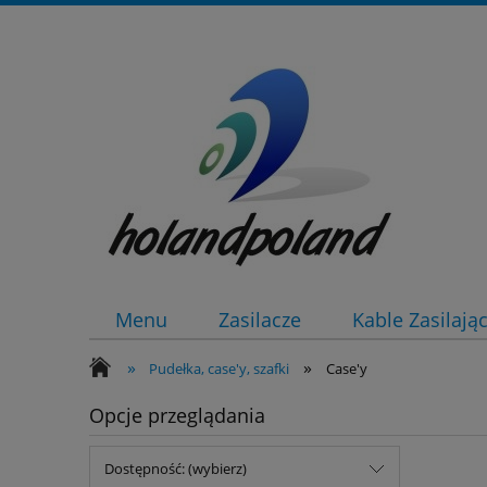
Menu
Zasilacze
Kable Zasilają
»
»
Pudełka, case'y, szafki
Case'y
Opcje przeglądania
Dostępność: (wybierz)