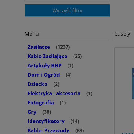
Wyczyść filtry
Case'y
Menu
Zasilacze
(1237)
Kable Zasilające
(25)
Artykuły BHP
(1)
Dom i Ogród
(4)
Dziecko
(2)
Elektryka i akcesoria
(1)
Fotografia
(1)
Gry
(38)
Identyfikatory
(14)
Kable, Przewody
(88)