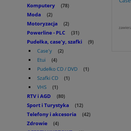
Case
Komputery
(78)
Moda
(2)
Motoryzacja
(2)
zawier
Powerline - PLC
(31)
Pudełka, case'y, szafki
(9)
Case'y
(2)
Etui
(4)
Pudełko CD / DVD
(1)
Szafki CD
(1)
VHS
(1)
RTV i AGD
(80)
Sport i Turystyka
(12)
Telefony i akcesoria
(42)
Zdrowie
(4)