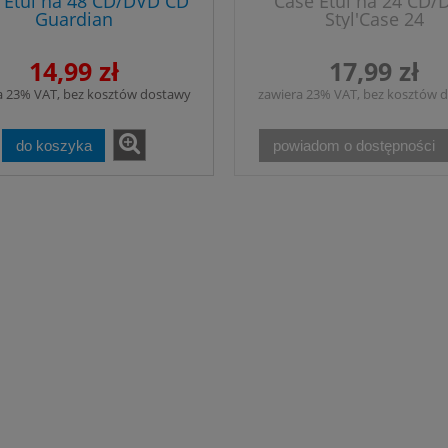
 Etui na 48 CD/DVD CD
Case Etui na 24 CD/
Guardian
Styl'Case 24
14,99 zł
17,99 zł
a 23% VAT, bez kosztów dostawy
zawiera 23% VAT, bez kosztów 
do koszyka
powiadom o dostępności