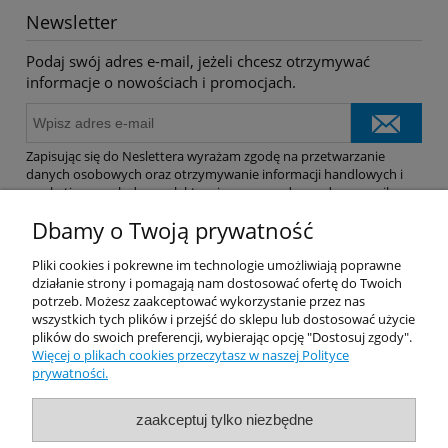
Newsletter
Podaj swój adres e-mail, jeżeli chcesz otrzymywać
informacje o nowościach i promocjach.
Zapisując się do Neslettera wyrażam zgodę na przetwarzanie
danych osobowych oraz otrzymywanie informacji handlowych i
marketingowych drogą elektroniczną na podany adres e-mail.
Dbamy o Twoją prywatność
Pomoc
Pliki cookies i pokrewne im technologie umożliwiają poprawne
działanie strony i pomagają nam dostosować ofertę do Twoich
potrzeb. Możesz zaakceptować wykorzystanie przez nas
Dostawa
wszystkich tych plików i przejść do sklepu lub dostosować użycie
plików do swoich preferencji, wybierając opcję "Dostosuj zgody".
Więcej o plikach cookies przeczytasz w naszej Polityce
Moje konto
prywatności.
Gwarancja i zwroty
zaakceptuj tylko niezbędne