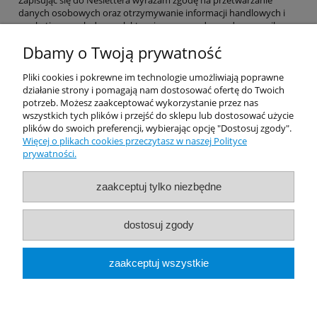
Zapisując się do Neslettera wyrażam zgodę na przetwarzanie
danych osobowych oraz otrzymywanie informacji handlowych i
marketingowych drogą elektroniczną na podany adres e-mail.
Dbamy o Twoją prywatność
Pomoc
Pliki cookies i pokrewne im technologie umożliwiają poprawne
działanie strony i pomagają nam dostosować ofertę do Twoich
potrzeb. Możesz zaakceptować wykorzystanie przez nas
Dostawa
wszystkich tych plików i przejść do sklepu lub dostosować użycie
plików do swoich preferencji, wybierając opcję "Dostosuj zgody".
Więcej o plikach cookies przeczytasz w naszej Polityce
Moje konto
prywatności.
Gwarancja i zwroty
zaakceptuj tylko niezbędne
O firmie
dostosuj zgody
Rekomendowane Strony
zaakceptuj wszystkie
pokaż pełną wersję strony