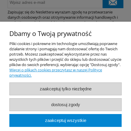
Zapisując się do Neslettera wyrażam zgodę na przetwarzanie
danych osobowych oraz otrzymywanie informacji handlowych i
marketingowych drogą elektroniczną na podany adres e-mail.
Dbamy o Twoją prywatność
Pomoc
Pliki cookies i pokrewne im technologie umożliwiają poprawne
działanie strony i pomagają nam dostosować ofertę do Twoich
potrzeb. Możesz zaakceptować wykorzystanie przez nas
Dostawa
wszystkich tych plików i przejść do sklepu lub dostosować użycie
plików do swoich preferencji, wybierając opcję "Dostosuj zgody".
Więcej o plikach cookies przeczytasz w naszej Polityce
Moje konto
prywatności.
Gwarancja i zwroty
zaakceptuj tylko niezbędne
O firmie
dostosuj zgody
Rekomendowane Strony
zaakceptuj wszystkie