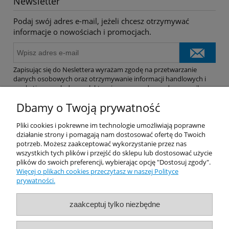
Newsletter
Podaj swój adres e-mail, jeżeli chcesz otrzymywać
informacje o nowościach i promocjach.
Zapisując się do Neslettera wyrażam zgodę na przetwarzanie
danych osobowych oraz otrzymywanie informacji handlowych i
marketingowych drogą elektroniczną na podany adres e-mail.
Dbamy o Twoją prywatność
Pomoc
Pliki cookies i pokrewne im technologie umożliwiają poprawne
działanie strony i pomagają nam dostosować ofertę do Twoich
potrzeb. Możesz zaakceptować wykorzystanie przez nas
Dostawa
wszystkich tych plików i przejść do sklepu lub dostosować użycie
plików do swoich preferencji, wybierając opcję "Dostosuj zgody".
Więcej o plikach cookies przeczytasz w naszej Polityce
Moje konto
prywatności.
Gwarancja i zwroty
zaakceptuj tylko niezbędne
O firmie