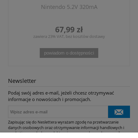
Nintendo 5.2V 320mA
67,99 zł
zawiera 23% VAT, bez kosztów dostawy
powiadom o dostępności
Newsletter
Podaj swój adres e-mail, jeżeli chcesz otrzymywać
informacje o nowościach i promocjach.
Zapisując się do Neslettera wyrażam zgodę na przetwarzanie
danych osobowych oraz otrzymywanie informacji handlowych i
marketingowych drogą elektroniczną na podany adres e-mail.