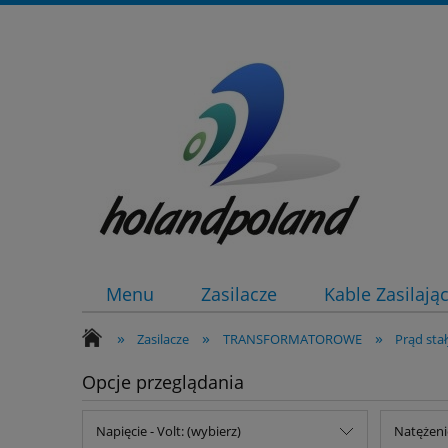
Menu
Zasilacze
Kable Zasilają
»
»
»
Zasilacze
TRANSFORMATOROWE
Prąd sta
Opcje przeglądania
Napięcie - Volt: (wybierz)
Natężeni