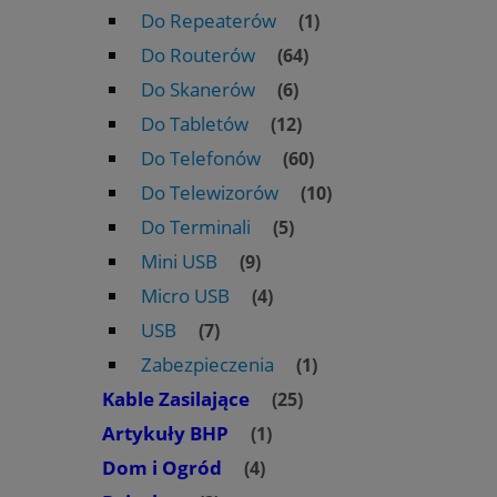
Do Repeaterów
(1)
Do Routerów
(64)
Do Skanerów
(6)
Do Tabletów
(12)
Do Telefonów
(60)
Do Telewizorów
(10)
Do Terminali
(5)
Mini USB
(9)
Micro USB
(4)
USB
(7)
Zabezpieczenia
(1)
Kable Zasilające
(25)
Artykuły BHP
(1)
Dom i Ogród
(4)