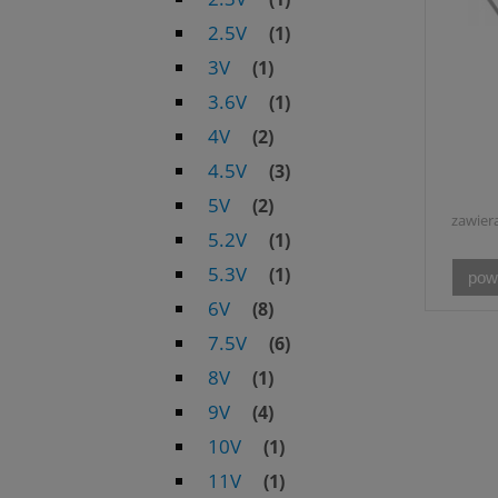
2.5V
(1)
3V
(1)
3.6V
(1)
4V
(2)
4.5V
(3)
5V
(2)
zawier
5.2V
(1)
5.3V
(1)
pow
6V
(8)
7.5V
(6)
8V
(1)
9V
(4)
10V
(1)
11V
(1)