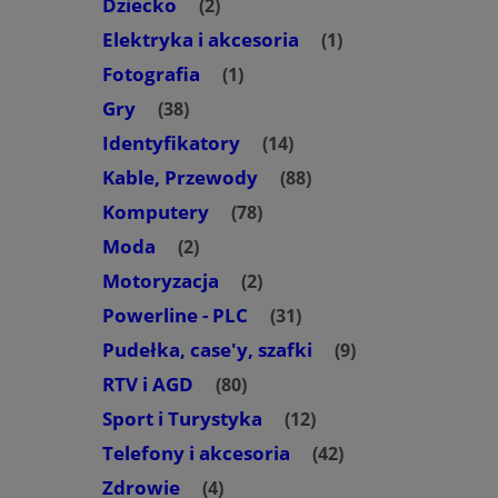
Dziecko
(2)
Elektryka i akcesoria
(1)
Fotografia
(1)
Gry
(38)
Identyfikatory
(14)
Kable, Przewody
(88)
Komputery
(78)
Moda
(2)
Motoryzacja
(2)
Powerline - PLC
(31)
Pudełka, case'y, szafki
(9)
RTV i AGD
(80)
Sport i Turystyka
(12)
Telefony i akcesoria
(42)
Zdrowie
(4)