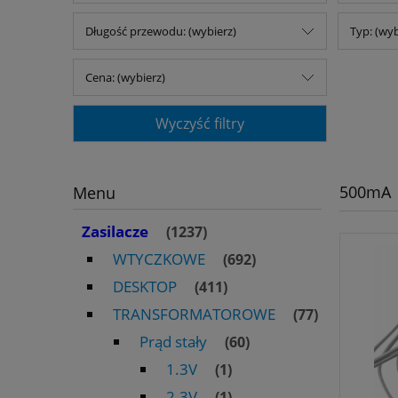
Długość przewodu: (wybierz)
Typ: (wyb
Cena: (wybierz)
Wyczyść filtry
500mA
Menu
Zasilacze
(1237)
WTYCZKOWE
(692)
DESKTOP
(411)
TRANSFORMATOROWE
(77)
Prąd stały
(60)
1.3V
(1)
2.3V
(1)