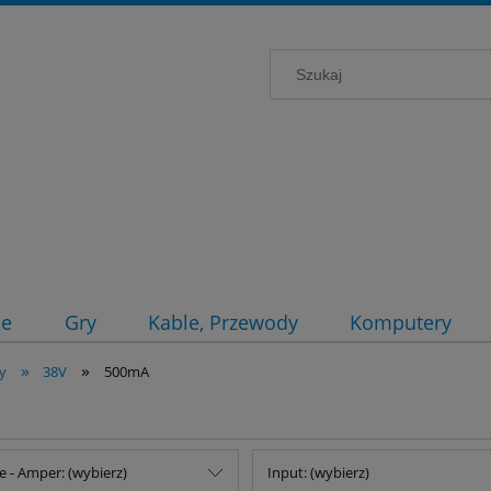
ce
Gry
Kable, Przewody
Komputery
»
»
ły
38V
500mA
e - Amper: (wybierz)
Input: (wybierz)