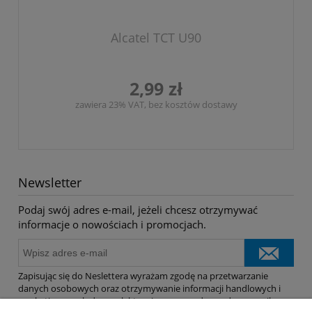
Alcatel TCT U90
2,99 zł
zawiera 23% VAT, bez kosztów dostawy
Newsletter
Podaj swój adres e-mail, jeżeli chcesz otrzymywać
informacje o nowościach i promocjach.
Zapisując się do Neslettera wyrażam zgodę na przetwarzanie
danych osobowych oraz otrzymywanie informacji handlowych i
marketingowych drogą elektroniczną na podany adres e-mail.