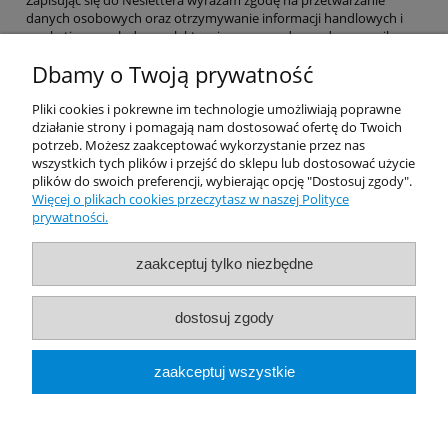
Zapisując się do Neslettera wyrażam zgodę na przetwarzanie
danych osobowych oraz otrzymywanie informacji handlowych i
marketingowych drogą elektroniczną na podany adres e-mail.
Dbamy o Twoją prywatność
Pomoc
Pliki cookies i pokrewne im technologie umożliwiają poprawne
działanie strony i pomagają nam dostosować ofertę do Twoich
potrzeb. Możesz zaakceptować wykorzystanie przez nas
Dostawa
wszystkich tych plików i przejść do sklepu lub dostosować użycie
plików do swoich preferencji, wybierając opcję "Dostosuj zgody".
Więcej o plikach cookies przeczytasz w naszej Polityce
Moje konto
prywatności.
Gwarancja i zwroty
zaakceptuj tylko niezbędne
O firmie
dostosuj zgody
Rekomendowane Strony
zaakceptuj wszystkie
pokaż pełną wersję strony