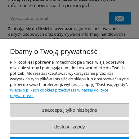
informacje o nowościach i promocjach.
Zapisując się do Neslettera wyrażam zgodę na przetwarzanie
danych osobowych oraz otrzymywanie informacji handlowych i
marketingowych drogą elektroniczną na podany adres e-mail.
Dbamy o Twoją prywatność
Pomoc
Pliki cookies i pokrewne im technologie umożliwiają poprawne
działanie strony i pomagają nam dostosować ofertę do Twoich
potrzeb. Możesz zaakceptować wykorzystanie przez nas
Dostawa
wszystkich tych plików i przejść do sklepu lub dostosować użycie
plików do swoich preferencji, wybierając opcję "Dostosuj zgody".
Więcej o plikach cookies przeczytasz w naszej Polityce
Moje konto
prywatności.
Gwarancja i zwroty
zaakceptuj tylko niezbędne
O firmie
dostosuj zgody
Rekomendowane Strony