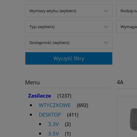
Wymiary wtyku: (wybierz)
Rodzaj na
Typ: (wybierz)
Wymagany
Dostępność: (wybierz)
Wyczyść filtry
4A
Menu
Zasilacze
(1237)
WTYCZKOWE
(692)
DESKTOP
(411)
3.3V
(2)
3.5V
(1)