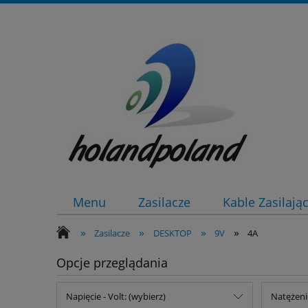
Menu
Zasilacze
Kable Zasilają
»
»
»
»
Zasilacze
DESKTOP
9V
4A
Opcje przeglądania
Napięcie - Volt: (wybierz)
Natężeni