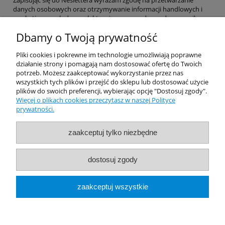
Zapisując się do Neslettera wyrażam zgodę na przetwarzanie
danych osobowych oraz otrzymywanie informacji handlowych i
marketingowych drogą elektroniczną na podany adres e-mail.
Dbamy o Twoją prywatność
Pomoc
Pliki cookies i pokrewne im technologie umożliwiają poprawne
działanie strony i pomagają nam dostosować ofertę do Twoich
potrzeb. Możesz zaakceptować wykorzystanie przez nas
Dostawa
wszystkich tych plików i przejść do sklepu lub dostosować użycie
plików do swoich preferencji, wybierając opcję "Dostosuj zgody".
Więcej o plikach cookies przeczytasz w naszej Polityce
Moje konto
prywatności.
Gwarancja i zwroty
zaakceptuj tylko niezbędne
O firmie
dostosuj zgody
Rekomendowane Strony
zaakceptuj wszystkie
pokaż pełną wersję strony