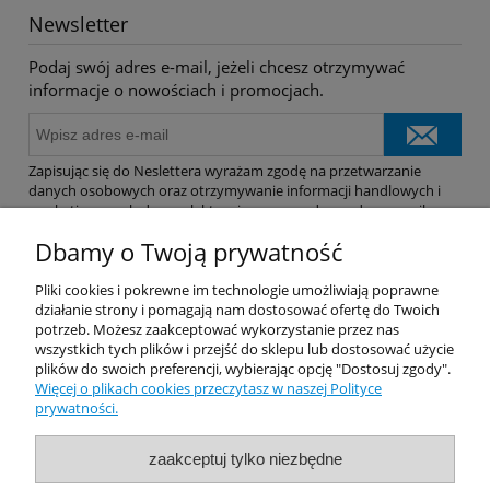
Newsletter
Podaj swój adres e-mail, jeżeli chcesz otrzymywać
informacje o nowościach i promocjach.
Zapisując się do Neslettera wyrażam zgodę na przetwarzanie
danych osobowych oraz otrzymywanie informacji handlowych i
marketingowych drogą elektroniczną na podany adres e-mail.
Dbamy o Twoją prywatność
Pomoc
Pliki cookies i pokrewne im technologie umożliwiają poprawne
działanie strony i pomagają nam dostosować ofertę do Twoich
potrzeb. Możesz zaakceptować wykorzystanie przez nas
Dostawa
wszystkich tych plików i przejść do sklepu lub dostosować użycie
plików do swoich preferencji, wybierając opcję "Dostosuj zgody".
Więcej o plikach cookies przeczytasz w naszej Polityce
Moje konto
prywatności.
Gwarancja i zwroty
zaakceptuj tylko niezbędne