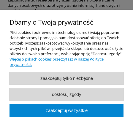
Zapisując się do Neslettera wyrażam zgodę na przetwarzanie
danych osobowych oraz otrzymywanie informacji handlowych i
marketingowych drogą elektroniczną na podany adres e-mail.
Dbamy o Twoją prywatność
Pomoc
Pliki cookies i pokrewne im technologie umożliwiają poprawne
działanie strony i pomagają nam dostosować ofertę do Twoich
potrzeb. Możesz zaakceptować wykorzystanie przez nas
Dostawa
wszystkich tych plików i przejść do sklepu lub dostosować użycie
plików do swoich preferencji, wybierając opcję "Dostosuj zgody".
Więcej o plikach cookies przeczytasz w naszej Polityce
Moje konto
prywatności.
Gwarancja i zwroty
zaakceptuj tylko niezbędne
O firmie
dostosuj zgody
Rekomendowane Strony
zaakceptuj wszystkie
pokaż pełną wersję strony