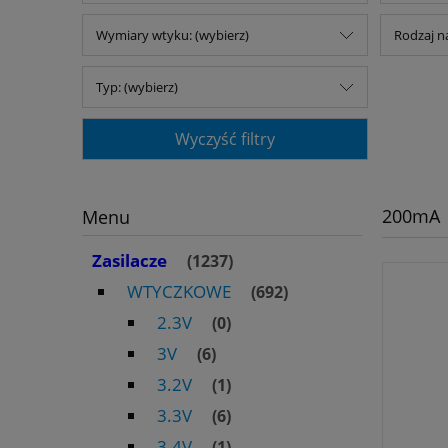
Wymiary wtyku: (wybierz)
Rodzaj na
Typ: (wybierz)
Wyczyść filtry
200mA
Menu
Zasilacze
(1237)
WTYCZKOWE
(692)
2.3V
(0)
3V
(6)
3.2V
(1)
3.3V
(6)
3.4V
(1)