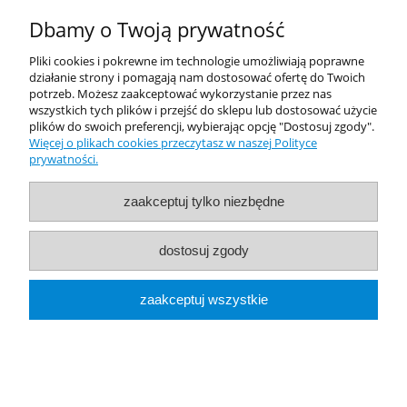
Canon 16V 1.4A + PIN
Dbamy o Twoją prywatność
Pliki cookies i pokrewne im technologie umożliwiają poprawne
działanie strony i pomagają nam dostosować ofertę do Twoich
39,99 zł
potrzeb. Możesz zaakceptować wykorzystanie przez nas
zawiera 23% VAT, bez kosztów dostawy
wszystkich tych plików i przejść do sklepu lub dostosować użycie
plików do swoich preferencji, wybierając opcję "Dostosuj zgody".
Więcej o plikach cookies przeczytasz w naszej Polityce
powiadom o dostępności
prywatności.
zaakceptuj tylko niezbędne
dostosuj zgody
zaakceptuj wszystkie