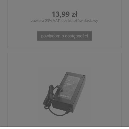
13,99 zł
zawiera 23% VAT, bez kosztów dostawy
powiadom o dostępności